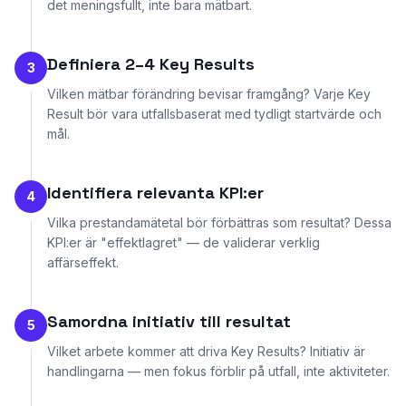
det meningsfullt, inte bara mätbart.
Definiera 2–4 Key Results
3
Vilken mätbar förändring bevisar framgång? Varje Key
Result bör vara utfallsbaserat med tydligt startvärde och
mål.
Identifiera relevanta KPI:er
4
Vilka prestandamätetal bör förbättras som resultat? Dessa
KPI:er är "effektlagret" — de validerar verklig
affärseffekt.
Samordna initiativ till resultat
5
Vilket arbete kommer att driva Key Results? Initiativ är
handlingarna — men fokus förblir på utfall, inte aktiviteter.