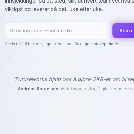
innsjekkinger på ett sted, slik at hvert team vet hva 
viktigst og leverer på det, uke etter uke.
Kom i
Gratis for 1–5 brukere, ingen kredittkort, 30 dagers prøveperiode.
"Futureworks hjalp oss å gjøre OKR-er om til ree
—
Andreas Rafaelsen,
Avdelingsdirektør, Digitaliseringsdire