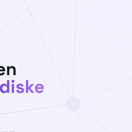
en
diske
Personlig dashbord
Hver enkelt ser sine prioriterin