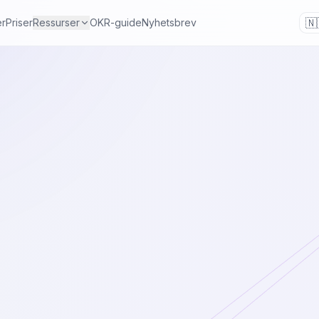
🇳
er
Priser
Ressurser
OKR-guide
Nyhetsbrev