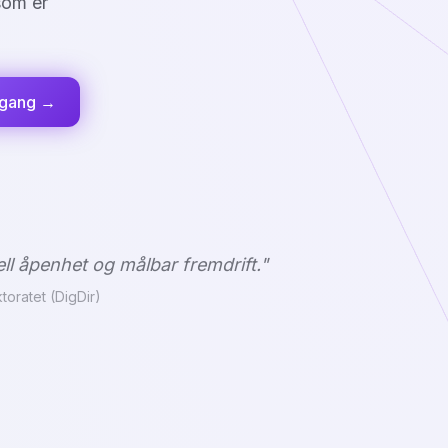
som er
 gang →
ll åpenhet og målbar fremdrift."
ktoratet (DigDir)