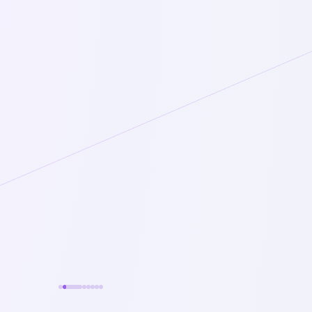
ger, fremdrift og fokus, med ett blikk.
⚡
FUTUREWORKS