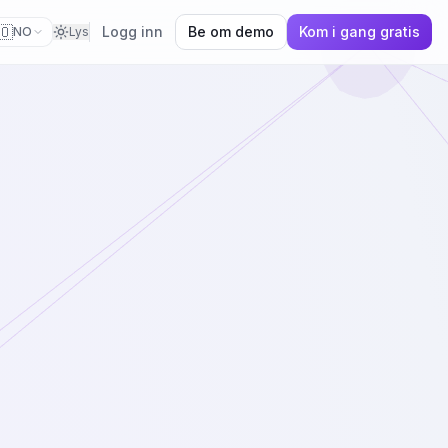
🇴
Logg inn
Be om demo
Kom i gang gratis
NO
Lys